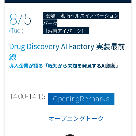
8/5
00/00
00/00
会場：湘南ヘルスイノベーション
会場：
会場：
(Mon.)
(Mon.)
パーク
(Tue.)
（湘南アイパーク）
導入企業が語る「既知から未知を発見するAI創薬」
導入企業が語る「既知から未知を発見するAI創薬」
Drug Discovery AI Factory 実装最前
線
導入企業が語る「既知から未知を発見するAI創薬」
Day2_
Day3_
リスクマネジメント
経済安全保障
14:00-14:15
OpeningRemarks
イベント概要
イベント概要
オープニングトーク