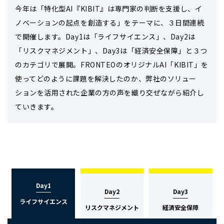
今年は「特化型AI『KIBIT』は専門家の判断を支援し、イ
ノベーションの起点を創造する」をテーマに、３日間連続
で開催します。Day1は「ライフサイエンス」、Day2は
「リスクマネジメント」、Day3は「経済安全保障」と３つ
のカテゴリで展開。FRONTEOのオリジナルAI「KIBIT」を
使ってどのように課題を解決したのか、弊社のソリュー
ションを活用された企業の方の声を織り交ぜながら紹介し
ていきます。
Day1
Day1
Day2
Day2
Day3
Day3
ライフサイエンス
ライフサイエンス
リスクマネジメント
リスクマネジメント
経済安全保障
経済安全保障