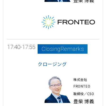
豊柴 博義
17:40-17:55
ClosingRemarks
クロージング
株式会社
FRONTEO
取締役／CSO
豊柴 博義